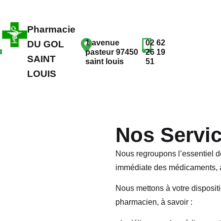
Pharmacie
1 avenue
02 62
DU GOL
pasteur 97450
26 19
SAINT
saint louis
51
LOUIS
Nos Servi
Nous regroupons l’essentiel d
immédiate des médicaments, af
Nous mettons à votre dispositi
pharmacien, à savoir :